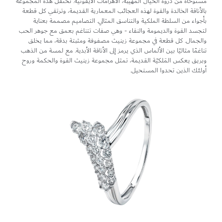
مستوحاة من ذروة الخيال المهيبة، الأهرامات الأيقونية. تحتفل هذه المجموعة
بالأناقة الخالدة والقوة لهذه العجائب المعمارية القديمة، وترتقي كل قطعة
بأجواء من السلطة الملكية والتناسق المثالي. التصاميم مصممة بعناية
لتجسد القوة والديمومة والنقاء - وهي صفات تتناغم بعمق مع جوهر الحب
والجمال. كل قطعة في مجموعة زينيث مصفوفة ومثبتة بدقة، مما يخلق
تناغمًا مثاليًا بين الألماس الذي يرمز إلى الأناقة الأبدية. مع لمسة من الذهب
وبريق يعكس المَلكيّة القديمة، تمثل مجموعة زينيث القوة والحكمة وروح
أولئك الذين تحدوا المستحيل.