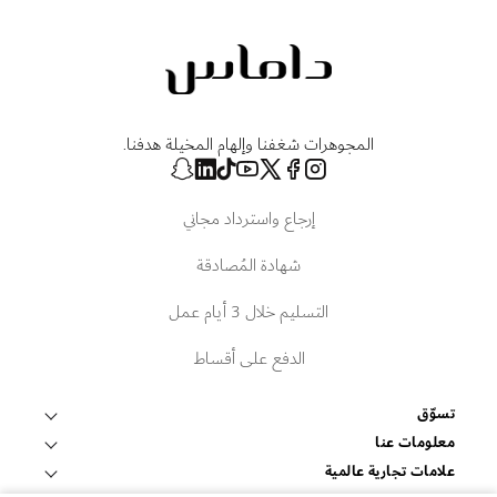
المجوهرات شغفنا وإلهام المخيلة هدفنا.
إرجاع واسترداد مجاني
شهادة المُصادقة
التسليم خلال 3 أيام عمل
الدفع على أقساط
تسوّق
قلادات وتعليقات
معلومات عنا
عالم داماس
علامات تجارية عالمية
أساور وأساور صلبة