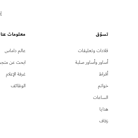
إ
تسوّق
معلومات عنا
قلادات وتعليقات
عالم داماس
أساور وأساور صلبة
ابحث عن متجر
أقراط
غرفة الإعلام
خواتم
الوظائف
الساعات
هدايا
زفاف