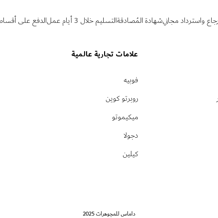
رجاع واسترداد مجاني
شهادة المُصادقة
التسليم خلال 3 أيام عمل
الدفع على أقساط
علامات تجارية عالمية
فوبيه
روبرتو كوين
ميكيموتو
دجولا
كيلين
داماس للمجوهرات 2025