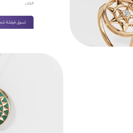
الذات.
تسوق فرفشة ش