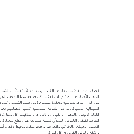
تخطي
إلى
بداية
معرض
الصور
تحتفي فرفشة شمس بالرابط القوي بين طاقة الأنوثة وتألق الش
الذهب الأصفر عيار 18 قيراط، تعكس كل قطعة منها البهجة 
من خلال أنماط هندسية معقدة مستوحاة من ضوء الشمس. تتمحو
الميدالية المميزة، رمز فني للطاقة الشمسية. تتميز التصاميم بع
اللؤلؤ الأبيض والذهبي، والفيروز، واللازورد، والملكيت، كل منها مُخ
الفريد. يُضفي الألماس المتلألئ لمسةً سماوية على قطع مختارة. من 
الأساور الرقيقة، والخواتم، والأقراط، أو قرط منفرد محيط بالأذن، 
والثقة والتألق الكامن في كل امرأة.