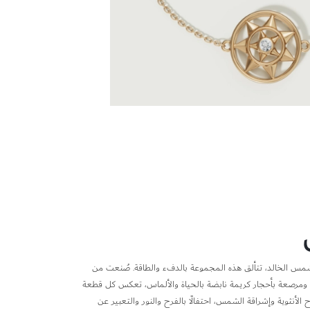
س الخالد، تتألق هذه المجموعة بالدفء والطاقة. صُنعت من
ار 18 قيراط، ومرصعة بأحجار كريمة نابضة بالحياة والألماس، تعكس كل قطعة
ح الأنثوية وإشراقة الشمس، احتفالًا بالفرح والنور والتعبير عن