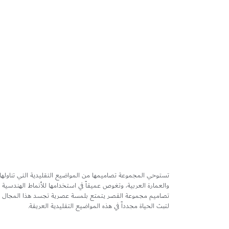
تخطي
إلى
بداية
معرض
الصور
تستوحي المجموعة تصاميمها من المواضيع التقليدية التي تناولها
والعمارة العربية، وتغوص عميقاً في استخدامها للأنماط الهندسية
تصاميم مجموعة القصر يتمتع بلمسة عصرية تجسد هذا المجال وت
لتبث الحياة مجدداً في هذه المواضيع التقليدية العريقة.