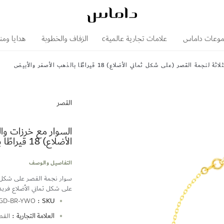
وعات داماس
علامات تجارية عالميةc
الزفاف والخطوبة
هدايا ومن
صر (على شكل ثماني الأضلاع) 18 قيراطًا بالذهب الأصفر والأبيض
القصر
السوار مع خرزات وال
الأضلاع) 18 قيراطًا بالذهب الأصفر والأبيض
التفاصيل والوصف
على شكل ثماني الأضلاع فريد
المزيد
-GD-BR-YWO
SKU
من
العلامة التجارية
القص
المعلومات