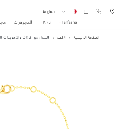
العملة
لغة
English
Farfasha
Kiku
المجوهرات
مجم
الصفحة الرئيسية
القصر
السوار مع خرزات والتعويذات الثلاثة لنجمة الق
انتقل
إلى
النهاية
معرض
الصور