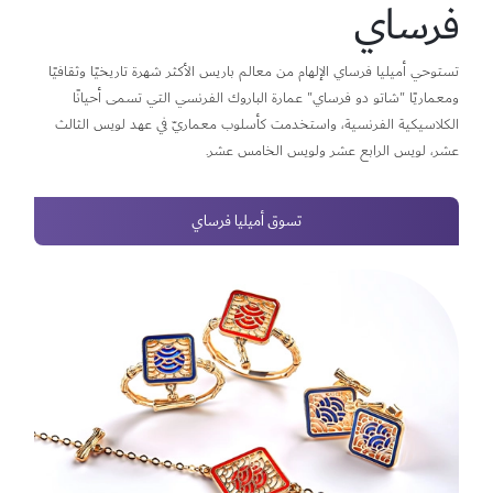
فرساي
تستوحي أميليا فرساي الإلهام من معالم باريس الأكثر شهرة تاريخيًا وثقافيًا
ومعماريًا "شاتو دو فرساي" عمارة الباروك الفرنسي التي تسمى أحيانًا
الكلاسيكية الفرنسية، واستخدمت كأسلوب معماريّ في عهد لويس الثالث
عشر، لويس الرابع عشر ولويس الخامس عشر.
تسوق أميليا فرساي