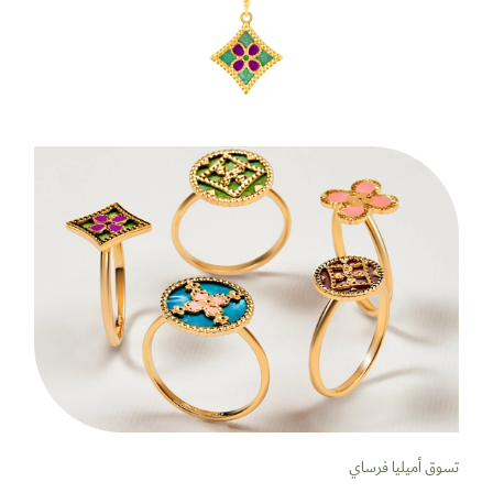
تسوق أميليا فرساي