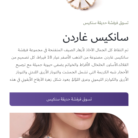
تسوق فرفشة حديقة سنكيس
سانكيس غاردن
تم التقاط كل الجمال الآخاذ لأزهار الصيف المتفتحة في مجموعة فرفشة
سانكيس غاردن. مصنوعة من الذهب الأصفر عيار 18 قيراط، كل تصميم من
القلائد،الأساور، الخلخال، الأقراط والخواتم يضفي حيوية جميلة مع ترصيع
الأحجار شبه الكريمة التي تشمل الجمشت والتوباز الأزرق اللندني والتوباز
الأزرق والكوارتز الليموني وعرق اللؤلؤ. يعود شكل زهرة الآرفاج الأيقوني في هذه
المجموعة، مع تأثير الثنيات المميز الذي يضفي عليها الحياة إلى جانب إضافة
حجر ملون شبه كريم في قلبها. في هذه المجموعة، تمتزج زهرة الآرفاج مع
تسوق فرفشة حديقة سنكيس
قطرات تشبه البتلة من الأحجار شبه الكريمة، التي تجعلنا نغماتها الزاهية
والجميلة نفكر في الأيام المشمسة التي يحيط بها جمال الطبيعة. صُنعت
فرفشة سنكس غاردن بفخر في الإمارات العربية المتحدة من مفهوم تصميم
داماس الداخلي وتمثل عودة للمجموعة التي تشتهر بقدرتها على إعادة ابتكار
نفسها باستمرار في احتفال بالأنوثة.