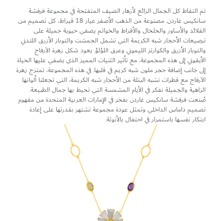
تم التقاط كل الجمال الرائع لأزهار الصيف المتفتحة في مجموعة فرفشة
سانكيس غاردن. مصنوعة من الذهب الأصفر عيار 18 قيراط، كل تصميم من
القلائد والأساور والخلخال والأقراط والخواتم يضفي حيوية جميلة على
ترصيعات الأحجار شبه الكريمة التي تشمل الجمشت والتوباز الأزرق اللندني
والتوباز الأزرق والكوارتز الليموني وعرق اللؤلؤ. يعود شكل زهرة الآرفاج
الأيقوني إلى هذه المجموعة، مع تأثير الثنيات المميز الذي يضفي عليها الحياة
إلى جانب إضافة حجر ملون شبه كريم في قلبها. في هذه المجموعة، تمتزج زهرة
الآرفاج مع قطرات تشبه البتلة من الأحجار شبه الكريمة، التي تجعلنا ألوانها
الزاهية والجميلة نفكر في الأيام المشمسة التي تحيط بها جمال الطبيعة.
صُنعت فرفشة سانكيس غاردن بفخر في الإمارات العربية المتحدة من مفهوم
تصميم داماس الداخلي وتمثل عودة مجموعة تشتهر بقدرتها على إعادة
ابتكار نفسها باستمرار في احتفال بالأنوثة.