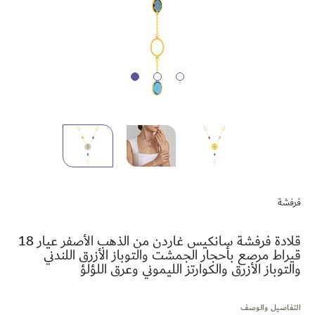
تخطي
إلى
فرفشة
بداية
معرض
الصور
قلادة فرفشة سانكيس غاردن من الذهب الأصفر عيار 18
قيراط مرصع بأحجار الجمشت والتوباز الأزرق اللندني
والتوباز الأزرق والكوارتز الليموني وعرق اللؤلؤ
التفاصيل والوصف