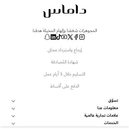
المجوهرات شغفنا وإلهام المخيلة هدفنا.
إرجاع واسترداد مجاني
شهادة المُصادقة
التسليم خلال 3 أيام عمل
الدفع على أقساط
تسوّق
قلادات وتعليقات
معلومات عنا
عالم داماس
علامات تجارية عالمية
أساور وأساور صلبة
فوبيه
الخدمات
ابحث عن متجر