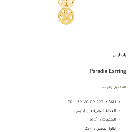
تخطي
إلى
بارادايس
بداية
معرض
الصور
Paradie Earring
التفاصيل والوصف
المزيد
PRI-159-VG-ER-22T
SKU
من
العلامة التجارية
بارادايس
المعلومات
المنتجات
أقراط
نقاوة المعدن
22k