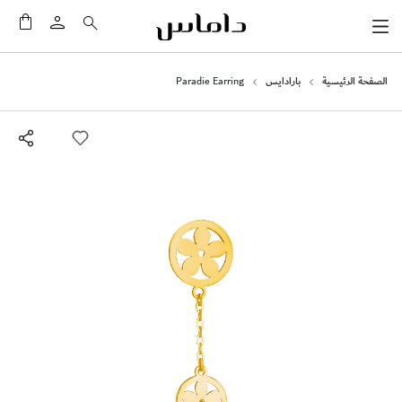
سلَّت
الصفحة الرئيسية
بارادايس
Paradie Earring
انتقل
إلى
النهاية
معرض
الصور