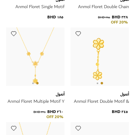
Anmol Floret Single Motif
Anmol Floret Double Chain
Small Ring in 21K Yellow Gold
21K Yellow Gold
١٨٥ BHD
٢٢٨ BHD
٢٨٥ BHD
20% OFF
أنمول
أنمول
Anmol Floret Multiple Motif Y
Anmol Floret Double Motif &
Necklace in 21K Yellow Gold
Double Chain 21K Yellow Gold
٢٦٠ BHD
٢٤٥ BHD
٣٢٥ BHD
20% OFF