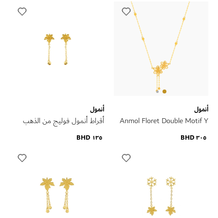
أنمول
أنمول
Anmol Floret Double Motif Y
أقراط أنمول فوليج من الذهب
Necklace in 21K Yellow Gold
الأصفر عيار 21 قيراط
١٣٥ BHD
٣٠٥ BHD