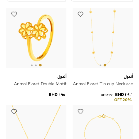
أنمول
أنمول
Anmol Floret Double Motif
Anmol Floret Tin cup Necklace
Spiral Ring in 21K Yellow Gold
in 21K Yellow Gold
١٩٥ BHD
٣٩٢ BHD
٤٩٠ BHD
20% OFF