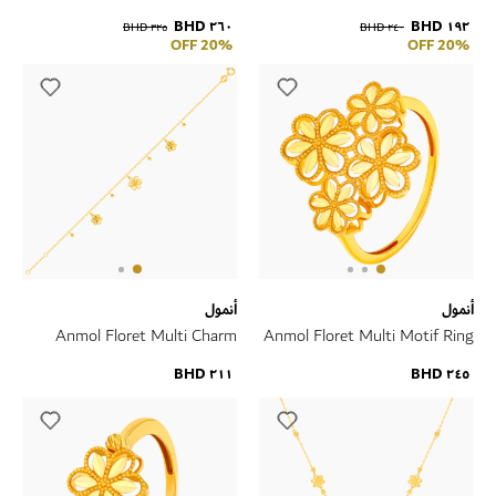
Necklace in 21K Yellow Gold
Double Motif Drop Earrings in
٢٦٠ BHD
١٩٢ BHD
٣٢٥ BHD
٢٤٠ BHD
21K Yellow Gold
20% OFF
20% OFF
أنمول
أنمول
Anmol Floret Multi Charm
Anmol Floret Multi Motif Ring
Bracelet in 21K Yellow Gold
in 21K Yellow Gold
٢١١ BHD
٢٤٥ BHD