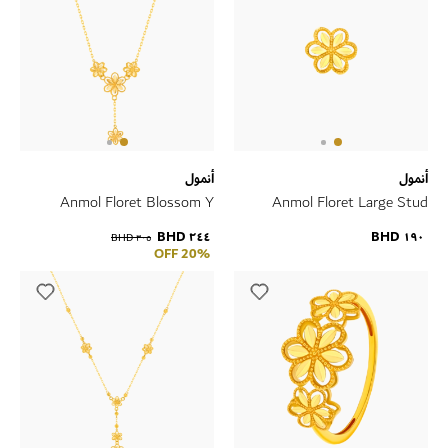
أنمول
أنمول
Anmol Floret Blossom Y
Anmol Floret Large Stud
Necklace in 21K Yellow Gold
Earrings in 21K Yellow Gold
٢٤٤ BHD
١٩٠ BHD
٣٠٥ BHD
20% OFF