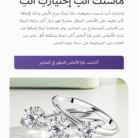
ماستك أنتِ إختياركِ أنتِ
إختياركِ أنتِ سُميت مجوهرات غايا تيمنًا بروح الأرض وذلك لإضافة
تأثير لطيف على الألماس المطوّر مخبريًا فهو خيار أكثر مراعاة للبيئة
من الالماس المستخرج من المناجم، توفر لعملاءنا خيارًا إضافيًا عند
شراء الألماس. تقدم غايا ألماس أكبر حجمًا وبتكلفة أقل بكثير من
العادة بدون المساومة على درجة جودة الحجر.
أكتشف غايا الألماس المطور في المختبر