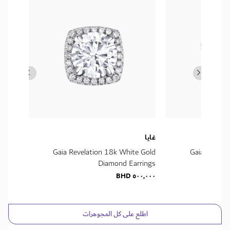
غايا
غايا
Gaia Revela
Gaia Revelation 18k White Gold
أقراط غ
Diamond Earrings
عيار 18 قيراط ومرصّعة بالألماس 1 قيراط
٠٫٠٠٠ BHD
٥٠٠٫٠٠٠ BHD
اطلع على كل المجوهرات