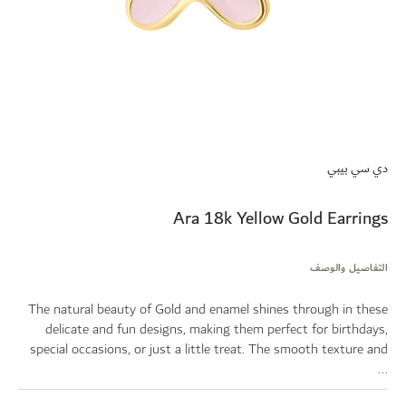
تخطي
إلى
دي سي بيبي
بداية
معرض
الصور
Ara 18k Yellow Gold Earrings
التفاصيل والوصف
The natural beauty of Gold and enamel shines through in these
delicate and fun designs, making them perfect for birthdays,
special occasions, or just a little treat. The smooth texture and
...