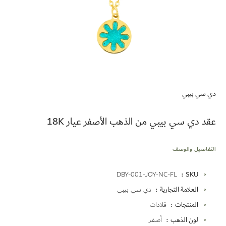
تخطي
إلى
دي سي بيبي
بداية
معرض
الصور
عقد دي سي بيبي من الذهب الأصفر عيار 18K
التفاصيل والوصف
المزيد
DBY-001-JOY-NC-FL
SKU
من
العلامة التجارية
دي سي بيبي
المعلومات
المنتجات
قلادات
لون الذهب
أصفر