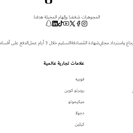
المجوهرات شغفنا وإلهام المخيلة هدفنا.
رجاع واسترداد مجاني
شهادة المُصادقة
التسليم خلال 3 أيام عمل
الدفع على أقساط
علامات تجارية عالمية
فوبيه
روبرتو كوين
ميكيموتو
دجولا
كيلين