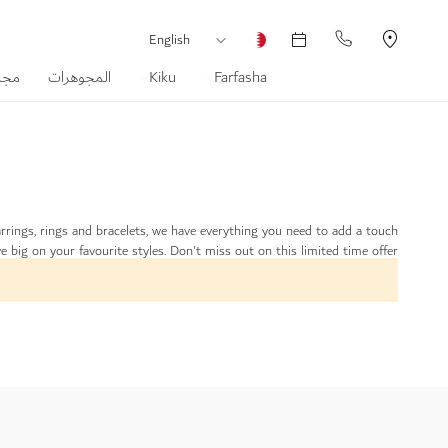
العملة
لغة
English
Farfasha
Kiku
المجوهرات
مجم
rings, rings and bracelets, we have everything you need to add a touch
big on your favourite styles. Don't miss out on this limited time offer!