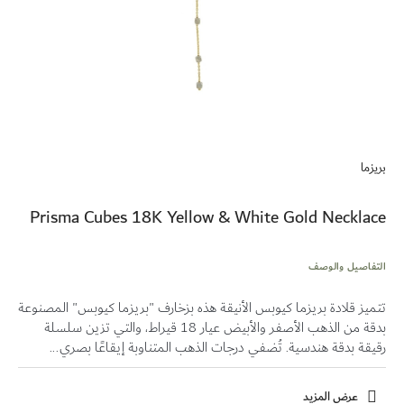
تخطي
إلى
بريزما
بداية
معرض
الصور
Prisma Cubes 18K Yellow & White Gold Necklace
التفاصيل والوصف
تتميز قلادة بريزما كيوبس الأنيقة هذه بزخارف "بريزما كيوبس" المصنوعة
بدقة من الذهب الأصفر والأبيض عيار 18 قيراط، والتي تزين سلسلة
رقيقة بدقة هندسية. تُضفي درجات الذهب المتناوبة إيقاعًا بصري...
عرض المزيد