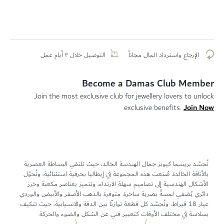
الإرجاع واسترداد المال مجاناً
التوصيل خلال ٣ أيام عمل
Become a Damas Club Member
Join the most exclusive club for jewellery lovers to unlock
Join Now
exclusive benefits.
تُجسّد بريسما كيوبز جمال الهندسة الخالد، حيث تلتقي البساطة العصرية
بالأناقة الخالدة. صُنعت هذه المجموعة في إيطاليا بحرفية استثنائية، وتُحوّل
الأشكال الهندسية إلى تصاميم سهلة الارتداء، وتتميز بعناصر مكعبة وخرز
دائري يُضفي لمسةً بصرية ساحرة. متوفرة بالذهب الأصفر والأبيض والوردي
عيار 18 قيراط، وتُجسّد كل قطعة توازنًا بين الدقة والانسيابية، حيث تتكيف
بسلاسة في مختلف الأوقات كتعبير فني عن الشكل والضوء والحركة.