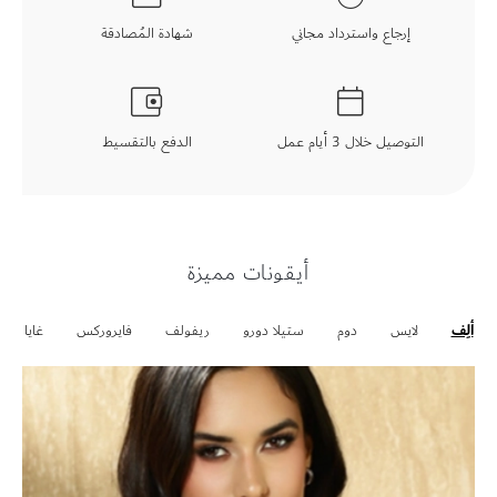
إرجاع واسترداد مجاني
شهادة المُصادقة
التوصيل خلال 3 أيام عمل
الدفع بالتقسيط
أيقونات مميزة
ألِف
لايس
دوم
ستيلا دورو
ريفولف
فايروركس
غايا