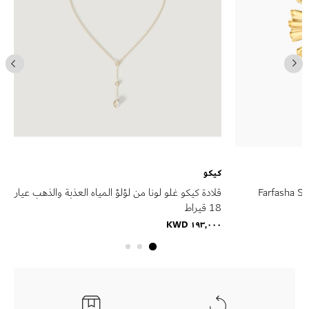
كيكو
Farfasha Su
قلادة كيكو غلو لونا من لؤلؤ المياه العذبة والذهب عيار
18 قيراط
١٩٣٫٠٠٠ KWD