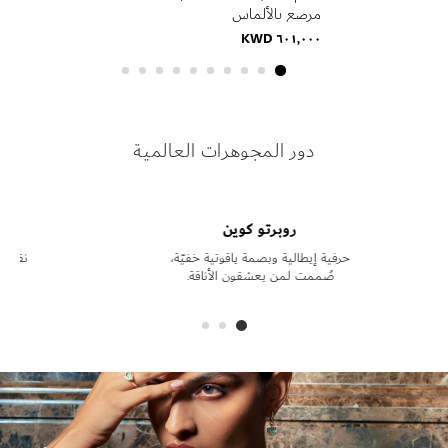
مرصع بالألماس
٦٠١٫٠٠٠ KWD
روبرتو كوين
دور المجوهرات العالمية
روبرتو كوين
حرفية إيطالية وبصمة ياقوتية خفيّة،
نقدّم
صُممت لمن يعشقون الأناقة.
م