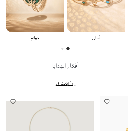
أساور
خواتم
أفكار الهدايا
ابدأ الإكتشاف