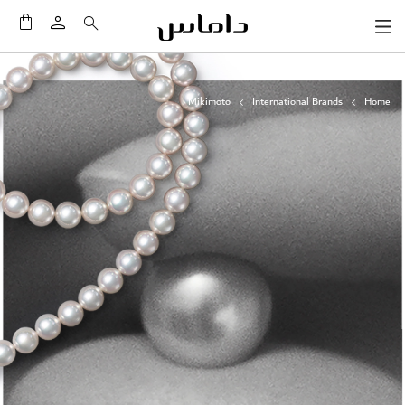
سلَّت
Mikimoto
International Brands
Home