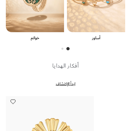
أساور
خواتم
أفكار الهدايا
ابدأ الإكتشاف