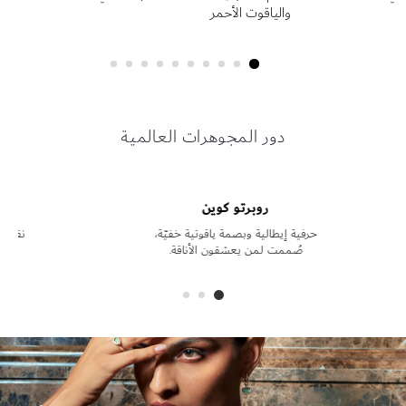
والياقوت الأحمر
روبرتو كوين
دور المجوهرات العالمية
روبرتو كوين
حرفية إيطالية وبصمة ياقوتية خفيّة،
نقدّم
صُممت لمن يعشقون الأناقة.
م