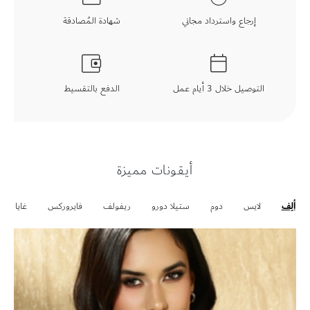
إرجاع واسترداد مجاني
شهادة المُصادقة
التوصيل خلال 3 أيام عمل
الدفع بالتقسيط
أيقونات مميزة
ألِف
لايس
دوم
ستيلا دورو
ريفولف
فايروركس
غايا