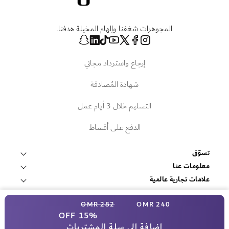
المجوهرات شغفنا وإلهام المخيلة هدفنا.
إرجاع واسترداد مجاني
شهادة المُصادقة
التسليم خلال 3 أيام عمل
الدفع على أقساط
تسوّق
قلادات وتعليقات
معلومات عنا
عالم داماس
علامات تجارية عالمية
أساور وأساور صلبة
فوبيه
الخدمات
ابحث عن متجر
سعر خاص
أقراط
282 OMR
240 OMR
اتصل بنا
المصادر
روبرتو كوين
15% OFF
غرفة الإعلام
الشروط والأحكام
خواتم
داماس للمجوهرات 2025
حجز موعد
إضافة إلى سلة المشتريات