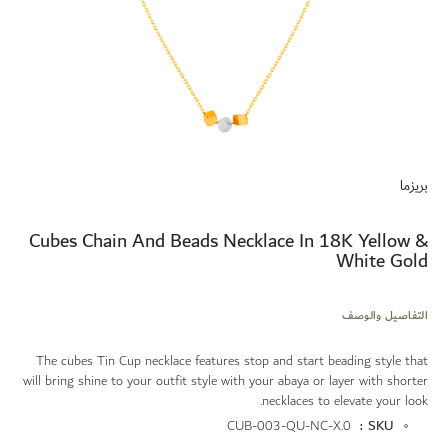
تخطي
إلى
بريزما
بداية
معرض
الصور
Cubes Chain And Beads Necklace In 18K Yellow &
White Gold
التفاصيل والوصف
The cubes Tin Cup necklace features stop and start beading style that
will bring shine to your outfit style with your abaya or layer with shorter
necklaces to elevate your look.
المزيد
CUB-003-QU-NC-X.0
SKU
من