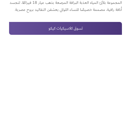
المجموعة بلآلئ المياه العذبة البراقة المرصعة بذهب عيار 18 قيراطًا، لتجسد
أناقة راقية، مصممة خصيصًا للنساء اللواتي يعشقن التقاليد بروح عصرية.
تسوق كلاسيكيات كيكو