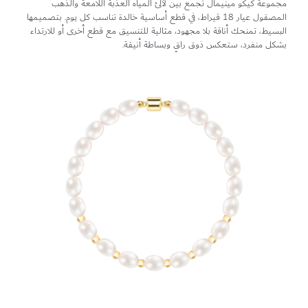
مجموعة كيكو مينيمال تجمع بين لآلئ المياه العذبة اللامعة والذهب
المصقول عيار 18 قيراط، في قطع أساسية خالدة تناسب كل يوم. بتصميمها
البسيط، تمنحك أناقة بلا مجهود، مثالية للتنسيق مع قطع أخرى أو للارتداء
بشكل منفرد، ستعكس ذوق راقٍ وبساطة أنيقة.