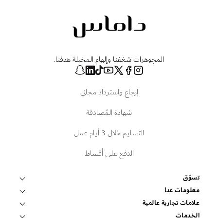
المجوهرات شغفنا وإلهام المخيلة هدفنا.
إرجاع واسترداد مجاني
شهادة المُصادقة
التسليم خلال 3 أيام عمل
الدفع على أقساط
تسوّق
قلادات وتعليقات
معلومات عنا
عالم داماس
علامات تجارية عالمية
أساور وأساور صلبة
فوبيه
الخدمات