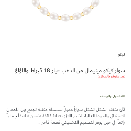
تخطي
إلى
كيكو
بداية
معرض
الصور
سوار كيكو مينيمال من الذهب عيار 18 قيراط واللؤلؤ
غير متوفر بالمخزن
التفاصيل والوصف
لآلئ متقنة الشكل تشكل سواراً مميزاً بسلسلة متقنة تجمع بين اللمعان
الاستثنائي والجودة العالية. اختيار اللآلئ بعناية فائقة يضمن تناسقاً جمالياً
رائعاً، في حين يوفر التصميم الكلاسيكي قطعة فاخر...