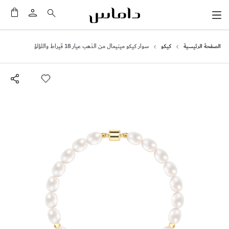
سلَّت
الصفحة الرئيسية
كيكو
سوار كيكو مينيمال من الذهب عيار 18 قيراط واللؤلؤ
انتقل
إلى
النهاية
معرض
الصور