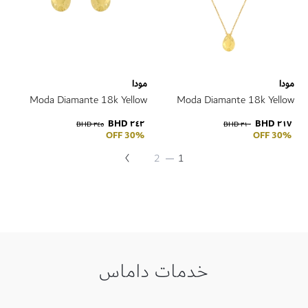
مودا
مودا
Moda Diamante 18k Yellow
Moda Diamante 18k Yellow
Gold Earrings
Gold Pendant
٢٤٢ BHD
٢١٧ BHD
٣٤٥ BHD
٣١٠ BHD
30% OFF
30% OFF
التالي
حقيبة
حاليا
حقيبة
2
1
حقيبة
انت
تقرأ
الصفحة
خدمات داماس