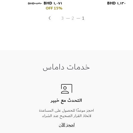
١٬٠٧١ BHD
١٬١٣٠ BHD
١٬٢٦٠ BHD
الوردي عيار 18 قيراط
الملكيت والألماس
15% OFF
التالي
حقيبة
حاليا
حقيبة
حقيبة
3
2
1
حقيبة
انت
تقرأ
الصفحة
خدمات داماس
التحدث مع خبير
احجز موعدًا للحصول على المساعدة
لاتخاذ القرار الصحيح عند الشراء.
احجز الآن