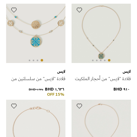
لايس
لايس
قلادة "لايس" من أحجار الملكيت
قلادة "لايس" من سلسلتين من
والزمرد مرصّعة بالألماس من
أحجار الفيروز مع عرق اللؤلؤ
١٬٦٣٦ BHD
٩١٠ BHD
١٬٩٢٥ BHD
الذهب الأصفر عيار 18 قيراط
الأبيض مرصّعة بالألماس من
15% OFF
الذهب الأصفر المنقوش عيار 18
قيراط