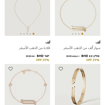
ألِف
ألِف
سوار ألف من الذهب الأصفر
قلادة من الذهب الأصفر
٦٥٣ BHD
٤٤١٫٣٧٥ BHD
٨٧٠ BHD
٥٨٨٫٥٠٠ BHD
25% OFF
25% OFF