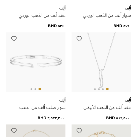
ألِف
ألِف
سوار ألف من الذهب الوردي
عقد ألف من الذهب الوردي
٨٣٤ BHD
٥٧١ BHD
ألِف
ألِف
عقد ألف من الذهب الأبيض
سوار صلب ألف من الذهب
الأبيض
٢٬٥٣٣٫٣٠٠ BHD
٨١٩٫٥٠٠ BHD