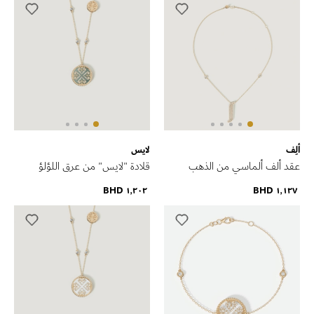
ألِف
لايس
عقد ألف ألماسي من الذهب
قلادة "لايس" من عرق اللؤلؤ
الأصفر
الأسود مرصّعة بالألماس من
١٬٢٠٢ BHD
١٬١٢٧ BHD
الذهب الأصفر المنقوش عيار 18
قيراط