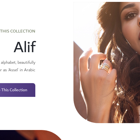
THIS COLLECTION
Alif
 alphabet, beautifully
 as ‘Assel’ in Arabic.
 This Collection