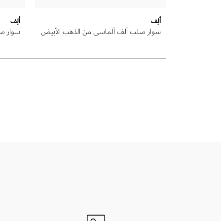
ألِف
ألِف
 الوردي عيار
سوار صلب ألف ألماسي من الذهب الأبيض
سوار ص