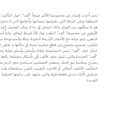
يدور أحدث إصدار من مجموعتنا الأكثر مبيعاً "ألِف"، حول التأكيد ع
المنطقة وعلى الرحلة التي تخوضها، ونجاحها وأحلامها التي لا حدود
هو ما يمكّنهن من القيام بذلك لتصلن إلى ما لا يمكن الوصول إليه.
الأيقوني من مجموعة" ألِف" الذهب عيار 18 قيرا
الذهبي، وتم مزجه مع الأحجار الكريمة الملونة بدقة والمستوحاة 
لتكوين تصميم مصنوع من قطع صغيرة مثبتة في مكانها و تغطي 
شكل حرف "ألِف". تتميز المجموعة بقلائد وأساور وأساور صلبة وخو
"ألِف" الجديدة والتي تثمل حرف الألف تأتي بأشكال مختلفة رائعة
يمتزج بسلاسة مع الجلد، وبعض التصاميم تستخدم حجر كريم يحم
الملكيت الأخضر الملكي أو اللازورد النفيس النقي. ستجعلك هذه 
تشعري كأنك ترتدي قطعة فنية والتي تشهد على براعتها الحرفية بت
الفريدة.