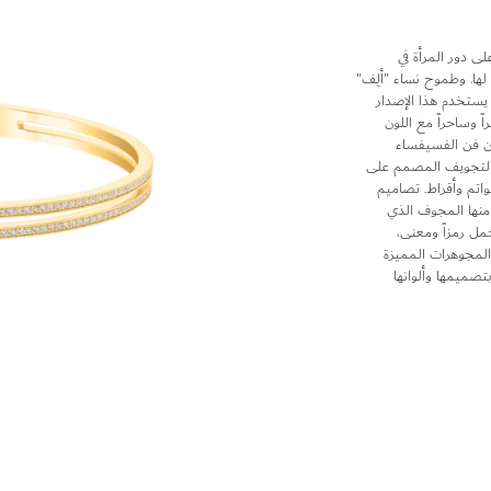
لى دور المرأة في
 لها. وطموح نساء "ألِف"
 يستخدم هذا الإصدار
ط ليخلق تبايناً آسراً وساحراً مع اللون
من فن الفسيفساء
التجويف المصمم على
اتم وأقراط. تصاميم
 منها المجوف الذي
ل رمزاً ومعنى،
المجوهرات المميزة
صميمها وألوانها