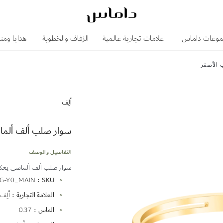
وعات داماس
علامات تجارية عالمية
الزفاف والخطوبة
هدايا ومن
الأصفر
ألِف
سوار صلب ألف ألما
التفاصيل والوصف
سوار صلب ألف ألماسي يعكس أنا
المزيد
G-Y.0_MAIN
SKU
من
العلامة التجارية
ألِف
المعلومات
الماس
0.37