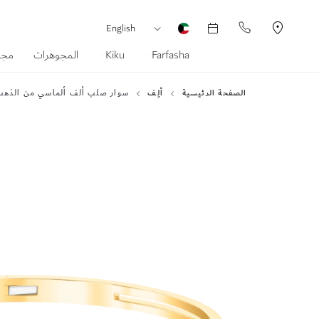
العملة
لغة
English
Farfasha
Kiku
المجوهرات
مجم
الصفحة الرئيسية
ألِف
سوار صلب ألف ألماسي من الذهب 
انتقل
إلى
النهاية
معرض
الصور