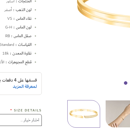
المنتجات
أساور
لون الذهب
أصفر
نقاء الماس
VS
لون الماس
G-H
صقل الماس
RB
القياسات
Standard
نقاوة المعدن
18k
قطع المجوهرات
الأ
SIZE DETAILS