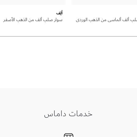
ألِف
لب ألف ألماسي من الذهب الوردي
سوار صلب ألف من الذهب الأصفر
خدمات داماس