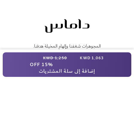
المجوهرات شغفنا وإلهام المخيلة هدفنا.
سعر خاص
1٬250 KWD
1٬063 KWD
15% OFF
إرجاع واسترداد مجاني
إضافة إلى سلة المشتريات
شهادة المُصادقة
التسليم خلال 3 أيام عمل
الدفع على أقساط
تسوّق
قلادات وتعليقات
معلومات عنا
عالم داماس