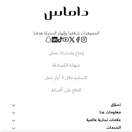
المجوهرات شغفنا وإلهام المخيلة هدفنا.
إرجاع واسترداد مجاني
شهادة المُصادقة
التسليم خلال 3 أيام عمل
الدفع على أقساط
تسوّق
قلادات وتعليقات
معلومات عنا
عالم داماس
علامات تجارية عالمية
أساور وأساور صلبة
فوبيه
الخدمات
ابحث عن متجر