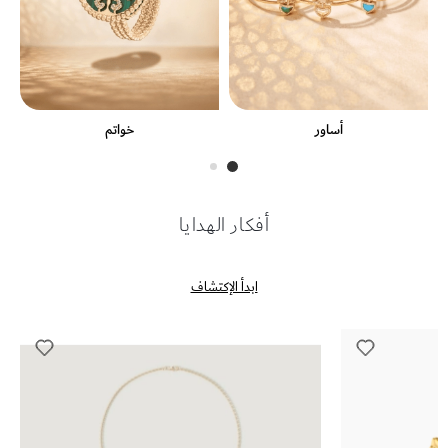
أساور
خواتم
أفكار الهدايا
ابدأ الإكتشاف