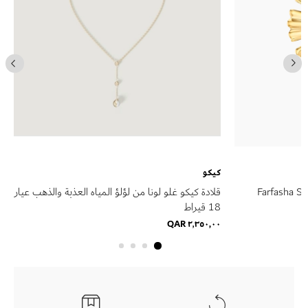
كيكو
Farfasha Su
قلادة كيكو غلو لونا من لؤلؤ المياه العذبة والذهب عيار
18 قيراط
٢٬٣٥٠٫٠٠ QAR