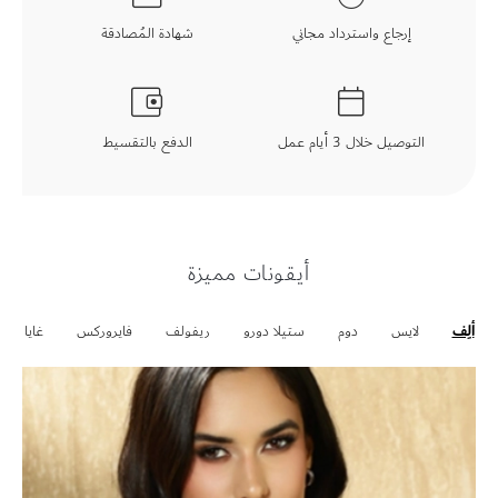
إرجاع واسترداد مجاني
شهادة المُصادقة
التوصيل خلال 3 أيام عمل
الدفع بالتقسيط
أيقونات مميزة
ألِف
لايس
دوم
ستيلا دورو
ريفولف
فايروركس
غايا