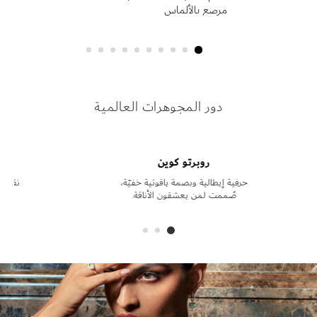
مرصع بالألماس
روبرتو كوين
دور المجوهرات العالمية
روبرتو كوين
حرفية إيطالية وبصمة ياقوتية خفيّة،
نقدّم
صُممت لمن يعشقون الأناقة.
م