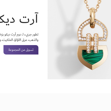
آرت ديك
تطور جريء لــ دوم آرت ديكو بز
والذهب، عرق اللؤلؤ، الملكيت، وا
تسوق من المجموعة