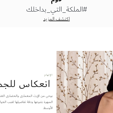
#الملكة_التي_بداخلك
اكتشف المزيد
الإلهام
انعكاس للجم
بوحي من الإرث المعماري والحضاري الغني 
المبهرة بتنوعها ودقة تفاصيلها لقبب الج
الأوسط.