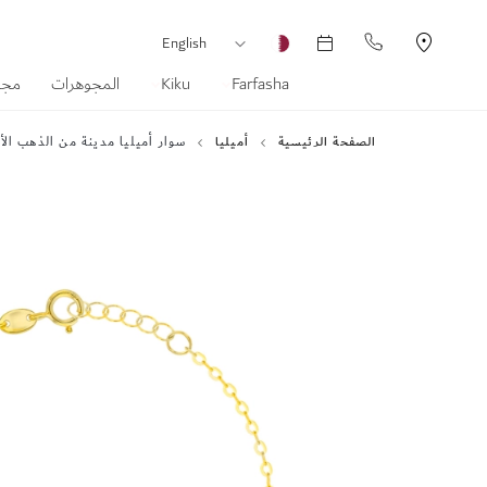
العملة
لغة
English
Farfasha
Kiku
المجوهرات
مجم
الصفحة الرئيسية
أميليا
سوار أميليا مدينة من الذهب الأصفر عيار 18 قيراط مرصع بعرق اللؤلؤ ال
انتقل
إلى
النهاية
معرض
الصور