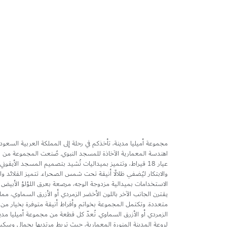
تخطي
إلى
بداية
معرض
الصور
مجموعة أميليا مدينة، تأخذكم في رحلة إلى المملكة العربية السعو
اهندسة المعمارية الآخاذة للمسجد النبوي. صُنعت المجموعة من ا
عيار 18 قيراط، وتتميز بميداليات تُشيد بتصميم المسجد الأيقون
والابتكار ليُضفي ظلالًا أنيقة تحت شمس الصحراء. تتميز القلائد وا
الاستخدامات بميدالية مزدوجة الوجه، مرصعة بعرق اللؤلؤ الأبيض ع
يقترن الجانب الآخر باللون الأخضر الزمردي أو الأزرق السماوي، مم
متعددة. وتكتمل المجموعة بخواتم وأقراط أنيقة متوفرة بخيار من 
الزمردي أو الأزرق السماوي. تُعدّ كل قطعة من مجموعة أميليا مدين
لروعة المدينة المنورة المعمارية، حيث تربط مرتديها بجمال وسكينة