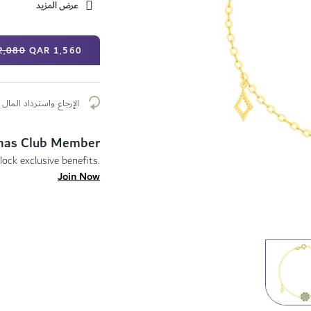
عرض المزيد
سعر
2٬080 QAR
1٬560 QAR
خاص
الإرجاع واسترداد المال م
mas Club Member
lock exclusive benefits.
Join Now