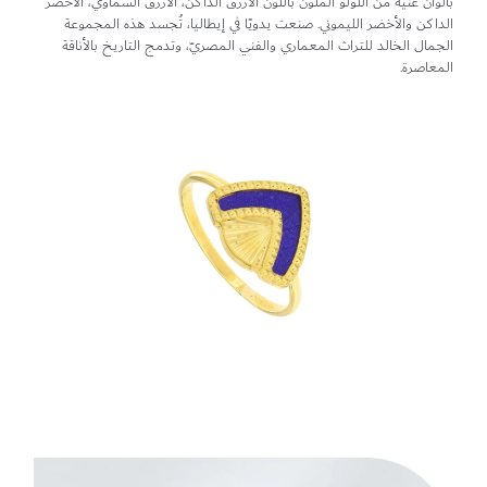
بألوان غنية من اللؤلؤ الملون باللون الأزرق الداكن، الأزرق السماوي، الأخضر
الداكن والأخضر الليموني. صنعت يدويًا في إيطاليا، تُجسد هذه المجموعة
الجمال الخالد للتراث المعماري والفني المصريّ، وتدمج التاريخ بالأناقة
المعاصرة.