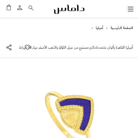
سلَّت
الصفحة الرئيسية
أميليا
أميليا القاهرة بألوان متعددةخاتم مصنوع من عرق اللؤلؤ والذهب الأصفر عيار 18 قيراط
انتقل
إلى
النهاية
معرض
الصور