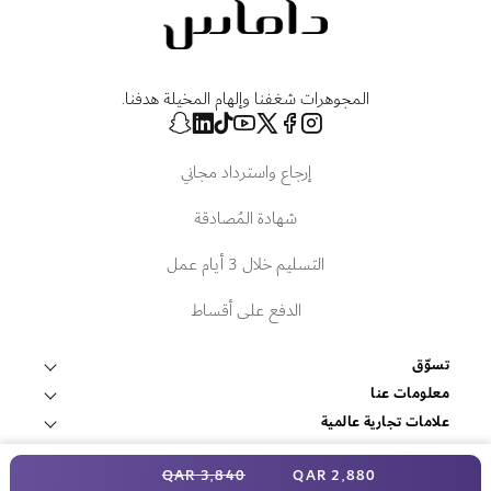
المجوهرات شغفنا وإلهام المخيلة هدفنا.
إرجاع واسترداد مجاني
شهادة المُصادقة
التسليم خلال 3 أيام عمل
الدفع على أقساط
تسوّق
قلادات وتعليقات
معلومات عنا
عالم داماس
علامات تجارية عالمية
أساور وأساور صلبة
فوبيه
الخدمات
ابحث عن متجر
سعر خاص
أقراط
3٬840 QAR
2٬880 QAR
اتصل بنا
المصادر
روبرتو كوين