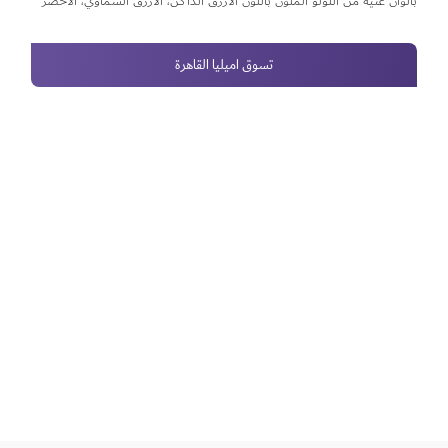
بألوان غنية من اللؤلؤ الملون باللون الأزرق الداكن، الأزرق السماوي، الأخضر
الداكن والأخضر الليموني. صنعت يدويًا في إيطاليا، تُجسد هذه المجموعة
الجمال الخالد للتراث المعماري والفني المصريّ، وتدمج التاريخ بالأناقة
تسوق اميليا القاهرة
المعاصرة.