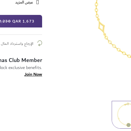
عرض المزيد
سعر
2٬230 QAR
1٬673 QAR
خاص
الإرجاع واسترداد المال م
mas Club Member
lock exclusive benefits.
Join Now