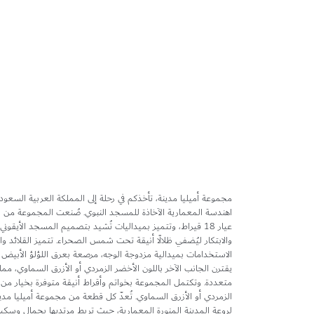
تخطي
إلى
بداية
معرض
الصور
مجموعة أميليا مدينة، تأخذكم في رحلة إلى المملكة العربية السعو
اهندسة المعمارية الآخاذة للمسجد النبوي. صُنعت المجموعة من ا
عيار 18 قيراط، وتتميز بميداليات تُشيد بتصميم المسجد الأيقون
والابتكار ليُضفي ظلالًا أنيقة تحت شمس الصحراء. تتميز القلائد وا
الاستخدامات بميدالية مزدوجة الوجه، مرصعة بعرق اللؤلؤ الأبيض ع
يقترن الجانب الآخر باللون الأخضر الزمردي أو الأزرق السماوي، مم
متعددة. وتكتمل المجموعة بخواتم وأقراط أنيقة متوفرة بخيار من 
الزمردي أو الأزرق السماوي. تُعدّ كل قطعة من مجموعة أميليا مدين
لروعة المدينة المنورة المعمارية، حيث تربط مرتديها بجمال وسكينة