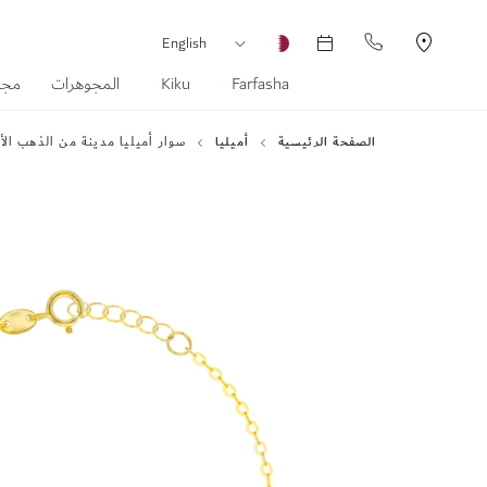
العملة
لغة
English
Farfasha
Kiku
المجوهرات
مجم
الصفحة الرئيسية
أميليا
سوار أميليا مدينة من الذهب الأصفر عيار 18 قيراط مرصع بعرق اللؤلؤ ال
انتقل
إلى
النهاية
معرض
الصور