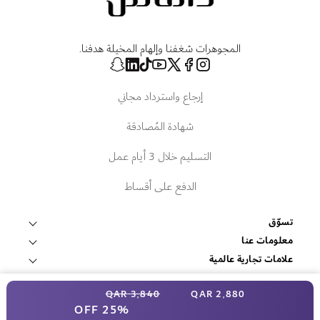
المجوهرات شغفنا وإلهام المخيلة هدفنا.
إرجاع واسترداد مجاني
شهادة المُصادقة
التسليم خلال 3 أيام عمل
الدفع على أقساط
تسوّق
قلادات وتعليقات
معلومات عنا
عالم داماس
علامات تجارية عالمية
أساور وأساور صلبة
فوبيه
الخدمات
ابحث عن متجر
سعر خاص
أقراط
3٬840 QAR
2٬880 QAR
اتصل بنا
المصادر
روبرتو كوين
25% OFF
غرفة الإعلام
الشروط والأحكام
داماس للمجوهرات 2025