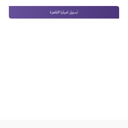
الداكن والأخضر الليموني. صنعت يدويًا في إيطاليا، تُجسد هذه المجموعة
الجمال الخالد للتراث المعماري والفني المصريّ، وتدمج التاريخ بالأناقة
تسوق اميليا القاهرة
المعاصرة.