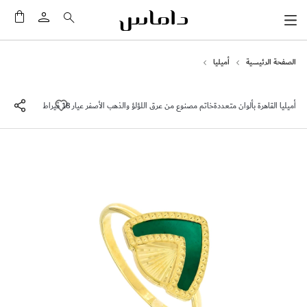
سلَّت
الصفحة الرئيسية
أميليا
أميليا القاهرة بألوان متعددةخاتم مصنوع من عرق اللؤلؤ والذهب الأصفر عيار 18 قيراط
انتقل
إلى
النهاية
معرض
الصور