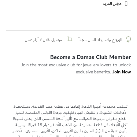
عرض المزيد
الإرجاع واسترداد المال مجاناً
التوصيل خلال ٣ أيام عمل
Become a Damas Club Member
Join the most exclusive club for jewellery lovers to unlock
Join Now
exclusive benefits.
تستمد مجموعة أميليا القاهرة إلهامها من عظمة مصر القديمة، مستحضرة
الأهرامات الشهيرة، والنقوش الهيروغليفية، وزهرة اللوتس المقدسة. تتميز
القطع بنقوش مزدوجة الجوانب مع تأثير أشعة الشمس الذي يخلق نسيجًا
ثلاثي الأبعاد، كل قطعة مصنوعة من الذهب الأصفر عيار 18 قيراطًا ومزينة
بألوان غنية من اللؤلؤ الملون باللون الأزرق الداكن، الأزرق السماوي، الأخضر