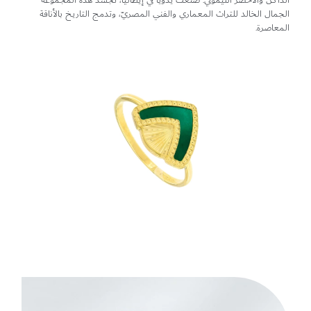
الداكن والأخضر الليموني. صنعت يدويًا في إيطاليا، تُجسد هذه المجموعة
الجمال الخالد للتراث المعماري والفني المصريّ، وتدمج التاريخ بالأناقة
المعاصرة.