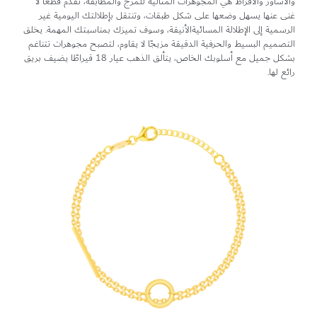
والأساور والأقراط هي المجوهرات المثالية للمزج والمطابقة، تقدم قطعًا لا
غنى عنها يسهل وضعها على شكل طبقات، وتنتقل بإطلالتك اليومية غير
الرسمية إلى الإطلالة المسائيةالأنيقة، وسوف تميزك بمناسبتك المهمة. يخلق
التصميم البسيط والحرفية الدقيقة مزيجًا لا يقاوم، لتصبح مجوهرات تتناغم
بشكل جميل مع أسلوبك الخاص، يتألق الذهب عيار 18 قيراطًا يضيف بريق
رائع لها.