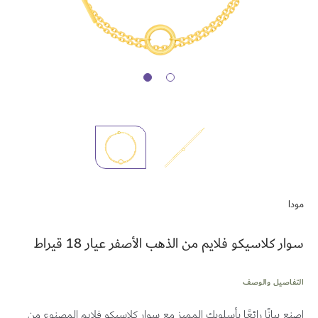
تخطي
إلى
مودا
بداية
معرض
الصور
سوار كلاسيكو فلايم من الذهب الأصفر عيار 18 قيراط
التفاصيل والوصف
اصنع بيانًا رائعًا بأسلوبك المميز مع سوار كلاسيكو فلايم المصنوع من