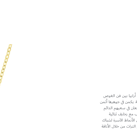
أرابيا بين فن الغوص
ة. يكمن في جوهرها أثمن
عان في سعيهم الدائم
نب مع زخارف ثنائية
لأنماط الآسرة لشباك
التراث من خلال الأناقة