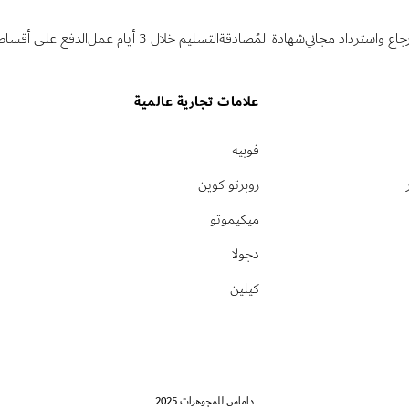
رجاع واسترداد مجاني
شهادة المُصادقة
التسليم خلال 3 أيام عمل
الدفع على أقساط
علامات تجارية عالمية
فوبيه
روبرتو كوين
ميكيموتو
دجولا
كيلين
داماس للمجوهرات 2025