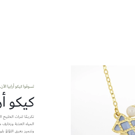
تسوقوا كيكو أرابيا الآن.
كيكو أرا
تكريمًا لتراث الخليج ا
المياه العذبة وزخارف 
وتتميز بعرق اللؤلؤ ب