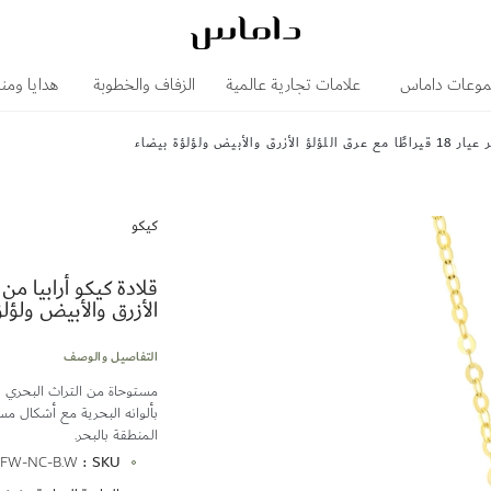
وعات داماس
علامات تجارية عالمية
الزفاف والخطوبة
هدايا ومن
يض ولؤلؤة بيضاء
كيكو
الأزرق والأبيض ولؤل
التفاصيل والوصف
مستوحاة من التراث البحري الع
بألوانه البحرية مع أشكال مست
المنطقة بالبحر.
المزيد
-FW-NC-B.W
SKU
من