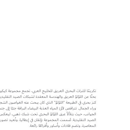
تخطي
إلى
بداية
معرض
الصور
تكريمًا للتراث البحري العريق للخليج العربي، تجمع مجموعة كيكو 
بحثًا عن اللؤلؤ العريق والهندسة المعقدة لشبكات الصيد التقليدي
كنز بحري في الطبيعة "اللؤلؤ" الذي كان يبحث عنه الغواصون الشج
وراء الجمال. تتراقص لآلئ المياه العذبة البيضاء البراقة جنبًا إلى ج
الجوانب، حيث يتلألأ عرق اللؤلؤ البحري تحت شبك ذهبي، ليعكس ا
الصيد التقليدية. صُممت المجموعة بإتقان في إيطاليا، وتُعيد تصور 
المعاصرة، وتضم قلادات وأساور وأقراطًا رائعة.