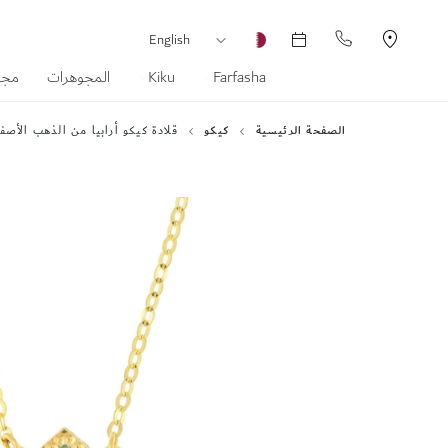
العملة
لغة
English
Farfasha
Kiku
المجوهرات
مجم
الصفحة الرئيسية
كيكو
قلادة كيكو أرابيا من الذهب الأصفر عيار 18 قيراطًا مع عرق اللؤلؤ الأزرق والأب
انتقل
إلى
النهاية
معرض
الصور