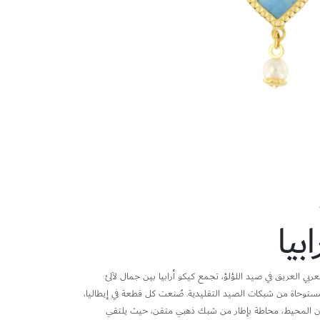
بيا
لعربي العريق في صيد اللؤلؤ، تجمع كيكو أرابيا بين جمال لآلئ
مستوحاة من شبكات الصيد التقليدية. صُنعت كل قطعة في إيطاليا،
لون المحيط، محاطة بإطار من شبك ذهبي متقن، حيث يلتقي