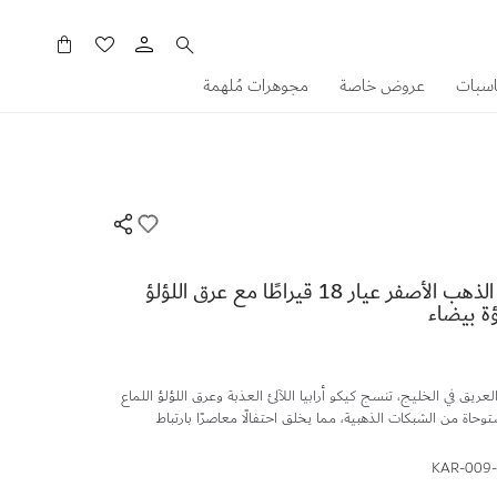
سلَّتي
اسبات
عروض خاصة
مجوهرات مُلهمة
قلادة كيكو أرابيا من الذهب الأصفر عيار 18 قيراطًا مع عرق اللؤلؤ
ؤة بيضاء
ريق في الخليج، تنسج كيكو أرابيا اللآلئ العذبة وعرق اللؤلؤ اللماع
وحاة من الشبكات الذهبية، مما يخلق احتفالًا معاصرًا بارتباط
KAR-009