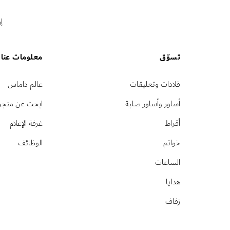
إ
تسوّق
معلومات عنا
قلادات وتعليقات
عالم داماس
أساور وأساور صلبة
ابحث عن متجر
أقراط
غرفة الإعلام
خواتم
الوظائف
الساعات
هدايا
زفاف