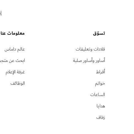
إ
تسوّق
معلومات عنا
قلادات وتعليقات
عالم داماس
أساور وأساور صلبة
ابحث عن متجر
أقراط
غرفة الإعلام
خواتم
الوظائف
الساعات
هدايا
زفاف