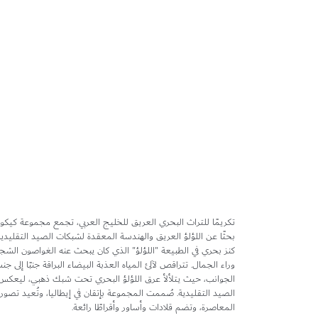
تخطي
إلى
بداية
معرض
الصور
تكريمًا للتراث البحري العريق للخليج العربي، تجمع مجموعة كيكو 
بحثًا عن اللؤلؤ العريق والهندسة المعقدة لشبكات الصيد التقليدي
كنز بحري في الطبيعة "اللؤلؤ" الذي كان يبحث عنه الغواصون الشج
وراء الجمال. تتراقص لآلئ المياه العذبة البيضاء البراقة جنبًا إلى ج
الجوانب، حيث يتلألأ عرق اللؤلؤ البحري تحت شبك ذهبي، ليعكس ا
الصيد التقليدية. صُممت المجموعة بإتقان في إيطاليا، وتُعيد تصور 
المعاصرة، وتضم قلادات وأساور وأقراطًا رائعة.