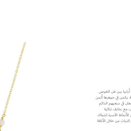
أرابيا بين فن الغوص
ة. يكمن في جوهرها أثمن
عان في سعيهم الدائم
نب مع زخارف ثنائية
لأنماط الآسرة لشباك
التراث من خلال الأناقة