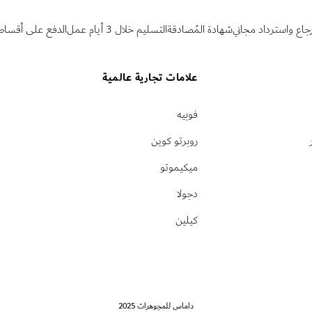
رجاع واسترداد مجاني
شهادة المُصادقة
التسليم خلال 3 أيام عمل
الدفع على أقساط
علامات تجارية عالمية
فوبيه
روبرتو كوين
ميكيموتو
دجولا
كيلين
داماس للمجوهرات 2025