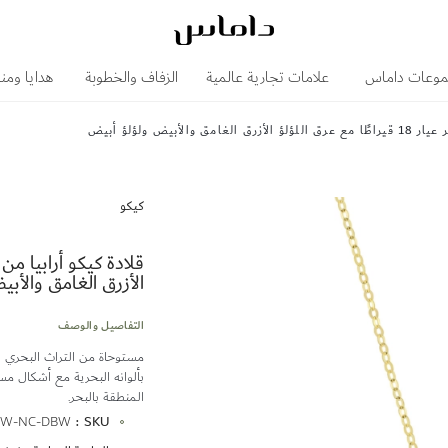
وعات داماس
علامات تجارية عالمية
الزفاف والخطوبة
هدايا ومن
أبيض ولؤلؤ أبيض
كيكو
الأزرق الغامق والأب
التفاصيل والوصف
مستوحاة من التراث البحري الع
بألوانه البحرية مع أشكال مست
المنطقة بالبحر.
المزيد
FW-NC-DBW
SKU
من