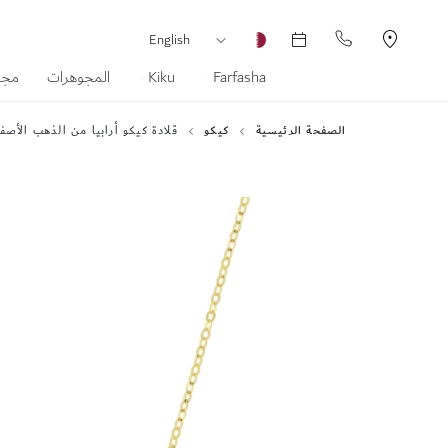
العملة
لغة
English
Farfasha
Kiku
المجوهرات
مجم
الصفحة الرئيسية
كيكو
قلادة كيكو أرابيا من الذهب الأصفر عيار 18 قيراطًا مع عرق اللؤلؤ الأزرق الغامق وال
انتقل
إلى
النهاية
معرض
الصور