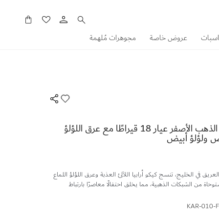
سلَّتي
اسبات
عروض خاصة
مجوهرات مُلهمة
قلادة كيكو أرابيا من الذهب الأصفر عيار 18 قيراطًا مع عرق اللؤلؤ
يض ولؤلؤ أبيض
ريق في الخليج، تنسج كيكو أرابيا اللآلئ العذبة وعرق اللؤلؤ اللماع
وحاة من الشبكات الذهبية، مما يخلق احتفالًا معاصرًا بارتباط
KAR-010-