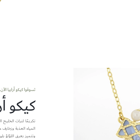
تسوقوا كيكو أرابيا الآن.
كيكو أرا
تكريمًا لتراث الخليج ا
المياه العذبة وزخارف 
وتتميز بعرق اللؤلؤ ب