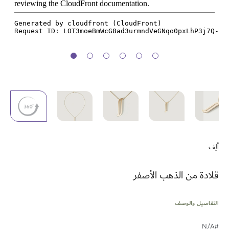
تخطي
إلى
ألِف
بداية
معرض
الصور
قلادة من الذهب الأصفر
التفاصيل والوصف
#N/A