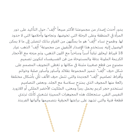
يدور أحدث إصدار من مجموعتنا الأكثر مبيعاً "ألِف"، حول التأكيد على دور
المرأة في المنطقة وعلى الرحلة التي تخوضها، ونجاحها وأحلامها التي لا حدود
لها. وطموح نساء "ألِف" هو ما يمكّنهن من القيام بذلك لتصلن إلى ما لا يمكن
الوصول إليه. يستخدم هذا الإصدار الأيقوني من مجموعة" ألِف" الذهب عيار
18 قيراط ليخلق تبايناً آسراً وساحراً مع اللون الذهبي، وتم مزجه مع الأحجار
الكريمة الملونة بدقة والمستوحاة من فن الفسيفساء لتكوين تصميم
مصنوع من قطع صغيرة مثبتة في مكانها و تغطي التجويف المصمم على
شكل حرف "ألِف". تتميز المجموعة بقلائد وأساور وأساور صلبة وخواتم
وأقراط. تصاميم "ألِف" الجديدة والتي تثمل حرف الألف تأتي بأشكال مختلفة
رائعة منها المجوف الذي يمتزج بسلاسة مع الجلد، وبعض التصاميم
تستخدم حجر كريم يحمل رمزاً ومعنى، الملكيت الأخضر الملكي أو اللازورد
النفيس النقي. ستجعلك هذه المجوهرات المميزة تشعري كأنك ترتدي
قطعة فنية والتي تشهد على براعتها الحرفية بتصميمها وألوانها الفريدة.