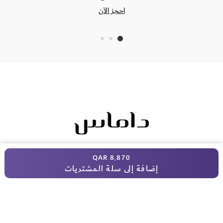
احجز الآن
المجوهرات شغفنا وإلهام المخيلة هدفنا.
8٬870 QAR
إضافة إلى سلة المشتريات
إرجاع واسترداد مجاني
شهادة المُصادقة