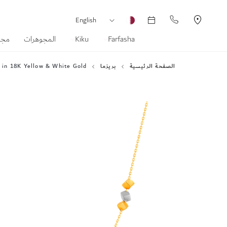
العملة
لغة
English
Farfasha
Kiku
المجوهرات
مجم
الصفحة الرئيسية
بريزما
 in 18K Yellow & White Gold
انتقل
إلى
النهاية
معرض
الصور