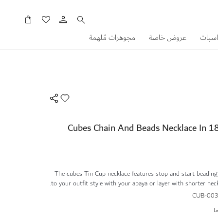
سلَّتي
اسبات
عروض خاصة
مجوهرات مُلهمة
Cubes Chain And Beads Necklace In 1
The cubes Tin Cup necklace features stop and start beading s
to your outfit style with your abaya or layer with shorter neck
CUB-003
ا