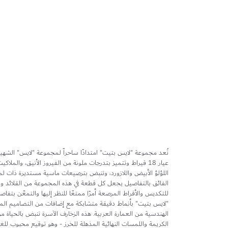
تخطي
إلى
بداية
معرض
الصور
تُعد مجموعة "لايس بتيت" امتدادًا ساحراً لمجموعة "لايس" الشه
عيار 18 قيراط وتتميز بتدرجات ملونة من الفيروز الأنيق، والملا
اللؤلؤ الأبيض واللازورد، وتنبض بترصيعات ماسية مستديرة ذات لمعا
الفائق بالتفاصيل يجعل كل قطعة في هذه المجموعة من القلائد والأ
للتكديس والأقراط المرصعة أمرًا ممتعًا للنظر إليها والتمعّن بتفاصي
"لايس بتيت" بأنماط دقيقة متشابكة مع إضافات من التصاميم الم
الهندسية من العمارة العربية. هذه الزخارف الآسرة تنبض بالحياة م
الكريمة واللمسات النهائية المذهلة للخرز - وهو توقيع محبوب لل