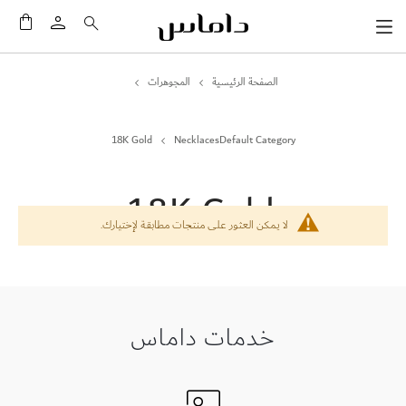
سلَّت
الصفحة الرئيسية
المجوهرات
18K Gold
NecklacesDefault Category
18K Gold
لا يمكن العثور على منتجات مطابقة لإختيارك.
خدمات داماس