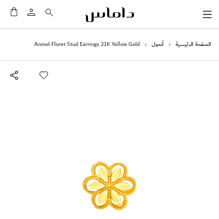
سلَّت
الصفحة الرئيسية
أنمول
Anmol Floret Stud Earrings 21K Yellow Gold
انتقل
إلى
النهاية
معرض
الصور