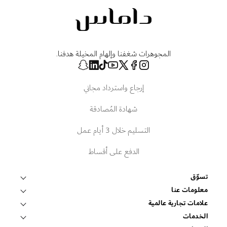
المجوهرات شغفنا وإلهام المخيلة هدفنا.
إرجاع واسترداد مجاني
شهادة المُصادقة
التسليم خلال 3 أيام عمل
الدفع على أقساط
تسوّق
قلادات وتعليقات
معلومات عنا
عالم داماس
علامات تجارية عالمية
أساور وأساور صلبة
فوبيه
الخدمات
ابحث عن متجر