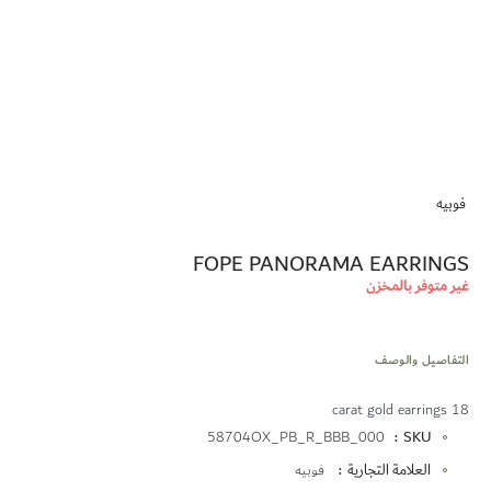
تخطي
إلى
فوبيه
بداية
معرض
الصور
FOPE PANORAMA EARRINGS
غير متوفر بالمخزن
التفاصيل والوصف
18 carat gold earrings
المزيد
58704OX_PB_R_BBB_000
SKU
من
العلامة التجارية
فوبيه
المعلومات