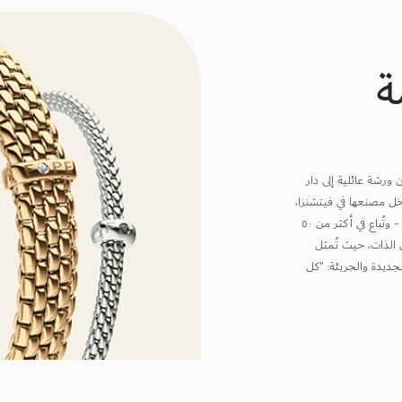
ة
 وتطورت من ورشة عائلية إلى دار
خل مصنعها في فيتشنزا،
تكريمًا لأصول العلامة التجارية - مصنع تصدير المجوهرات الثمينة - وتُباع في أكثر من ٥٠
ن الذات، حيث تُمثل
لجديدة والجريئة: "كل