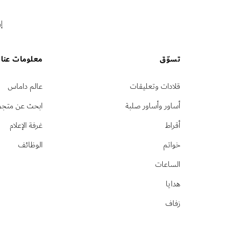
إ
تسوّق
معلومات عنا
قلادات وتعليقات
عالم داماس
أساور وأساور صلبة
ابحث عن متجر
أقراط
غرفة الإعلام
خواتم
الوظائف
الساعات
هدايا
زفاف