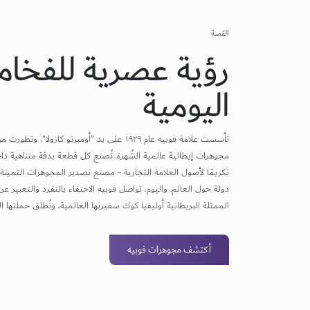
القصة
رؤية عصرية للفخام
اليومية
تأسست علامة فوبيه عام ١٩٢٩ على يد "أومبرتو كازولا"،
مجوهرات إيطالية عالمية الشُهرة. تُصنع كل قطعة بدقة متناهية دا
دولة حول العالم. واليوم، تواصل فوبيه الاحتفاء بالتفرد والتعبير ع
الممثلة البريطانية أوليفيا كوك سفيرتها العالمية، وتُطلق حملتها ا
شيء بداخلي – All In Me ".
أكتشف مجوهرات فوبيه