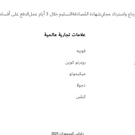
رجاع واسترداد مجاني
شهادة المُصادقة
التسليم خلال 3 أيام عمل
الدفع على أقساط
علامات تجارية عالمية
فوبيه
روبرتو كوين
ميكيموتو
دجولا
كيلين
داماس للمجوهرات 2025