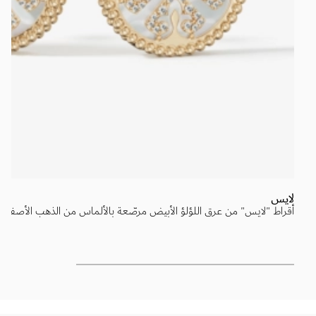
لايس
أقراط "لايس" من عرق اللؤلؤ الأبيض مرصّعة بالألماس من الذهب الأصفر عيار 18 قي