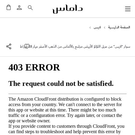
سلَّت
الصفحة الرئيسية
لايس
سوار "لايس" من عرق اللؤلؤ الأبيض مرصّع بالألماس من الذهب الأصفر عيار 18 قيراط
انتقل
إلى
النهاية
معرض
الصور