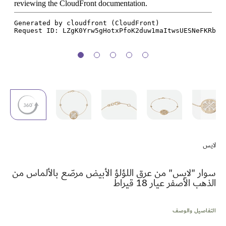
تخطي
إلى
لايس
بداية
معرض
الصور
سوار "لايس" من عرق اللؤلؤ الأبيض مرصّع بالألماس من
الذهب الأصفر عيار 18 قيراط
التفاصيل والوصف