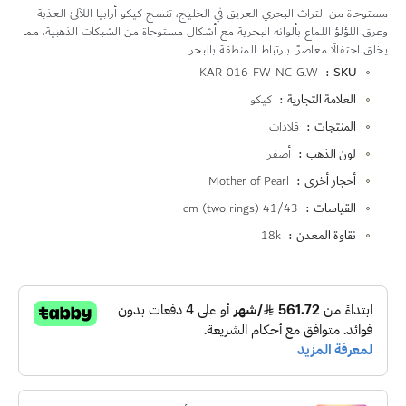
مستوحاة من التراث البحري العريق في الخليج، تنسج كيكو أرابيا اللآلئ العذبة
وعرق اللؤلؤ اللماع بألوانه البحرية مع أشكال مستوحاة من الشبكات الذهبية، مما
يخلق احتفالًا معاصرًا بارتباط المنطقة بالبحر.
المزيد
KAR-016-FW-NC-G.W
SKU
من
العلامة التجارية
كيكو
المعلومات
المنتجات
قلادات
لون الذهب
أصفر
أحجار أخرى
Mother of Pearl
القياسات
41/43 cm (two rings)
نقاوة المعدن
18k