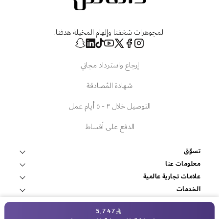
المجوهرات شغفنا وإلهام المخيلة هدفنا.
إرجاع واسترداد مجاني
شهادة المُصادقة
التوصيل خلال ٣ - ٥ أيام عمل
الدفع على أقساط
تسوّق
قلادات وتعليقات
معلومات عنا
عالم داماس
علامات تجارية عالمية
أساور وأساور صلبة
فوبيه
الخدمات
ابحث عن متجر
أقراط
اتصل بنا
المصادر
روبرتو كوين
5٬747
غرفة الإعلام
الشروط والأحكام
خواتم
داماس للمجوهرات 2025