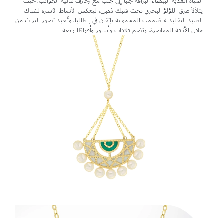
المياه العذبة البيضاء البراقة جنبًا إلى جنب مع زخارف ثنائية الجوانب، حيث
يتلألأ عرق اللؤلؤ البحري تحت شبك ذهبي، ليعكس الأنماط الآسرة لشباك
الصيد التقليدية. صُممت المجموعة بإتقان في إيطاليا، وتُعيد تصور التراث من
خلال الأناقة المعاصرة، وتضم قلادات وأساور وأقراطًا رائعة.