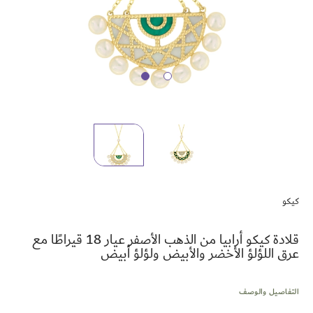
تخطي
إلى
كيكو
بداية
معرض
الصور
قلادة كيكو أرابيا من الذهب الأصفر عيار 18 قيراطًا مع
عرق اللؤلؤ الأخضر والأبيض ولؤلؤ أبيض
التفاصيل والوصف