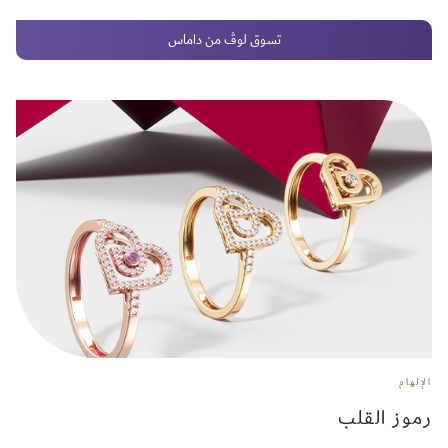
تسوق لوڤ من داماس
الإلهام
رموز القلب