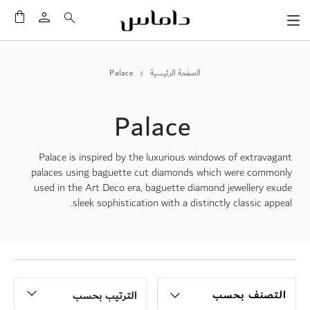
سلَّت
الصفحة الرئيسية
Palace
Palace
Palace is inspired by the luxurious windows of extravagant
palaces using baguette cut diamonds which were commonly
used in the Art Deco era, baguette diamond jewellery exude
sleek sophistication with a distinctly classic appeal.
التصنف بحسب
الترتيب بحسب