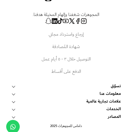
المجوهرات شغفنا وإلهام المخيلة هدفنا.
إرجاع واسترداد مجاني
شهادة المُصادقة
التوصيل خلال ٣ - ٥ أيام عمل
الدفع على أقساط
تسوّق
قلادات وتعليقات
معلومات عنا
عالم داماس
علامات تجارية عالمية
أساور وأساور صلبة
فوبيه
الخدمات
ابحث عن متجر
أقراط
اتصل بنا
المصادر
روبرتو كوين
غرفة الإعلام
الشروط والأحكام
خواتم
داماس للمجوهرات 2025
حجز موعد
ميكيموتو