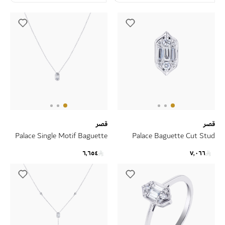
قصر
قصر
Palace Single Motif Baguette
Palace Baguette Cut Stud
Cut Diamond Necklace 18K
Earrings 18K White Gold
٦٬٦٥٤
٧٬٠٦٦
White Gold