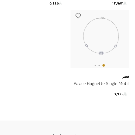
٥٬٤٤٥
١٣٬٩٨٢
Gold
Gold
قصر
Palace Baguette Single Motif
Diamond Bracelet 18K White
٦٬٩١٠
Gold