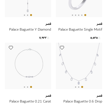
قصر
قصر
Palace Baguette Y Diamond
Palace Baguette Single Motif
Pendant Necklace 18K White
Diamond Ring 18K White Gold
٧٬٩٣٢
٥٬٥٢٥
Gold
قصر
قصر
Palace Baguette 0.21 Carat
Palace Baguette 0.6 Drop
Diamond Bracelet 18K White
Diamond Necklace 18K White