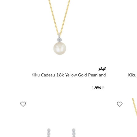
كيكو
Kiku Cadeau 18k Yellow Gold Pearl and
Kiku
Diamond Necklace
١٬٩٧٥