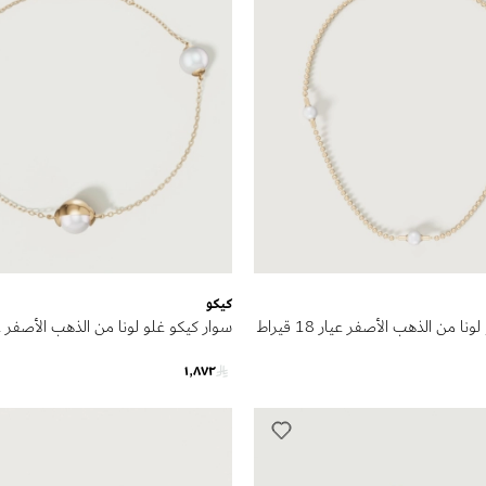
كيكو
قلادة كيكو غلو لونا من الذهب الأصفر عيار 18 قيراط
مرصع باللؤلؤ
١٬٨٧٢