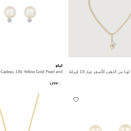
كيكو
قلادة كيكو غلو لونا من الذهب الأصفر عيار 18 قيراط
 Cadeau 18k Yellow Gold Pearl and
Diamond Earrings
١٬٣٢٣