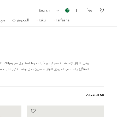
العملة
لغة
English
Farfasha
Kiku
المجوهرات
مجم
يبقى اللؤلؤ الإضافة الكلاسيكية والأنيقة دوماً لصندوق مجوهراتكِ. تت
المتلألئ والملمس الحريري للّؤلؤ ساحرين بحق وهما تذكير لنا بالجما
69 المنتجات