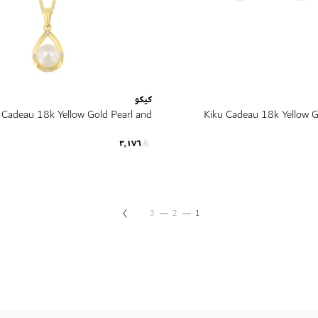
كيكو
 Cadeau 18k Yellow Gold Pearl and
Kiku Cadeau 18k Yellow G
Diamond Necklace
Diam
٢٬١٧٦
حقيبة
حقيبة
حاليا انت تقرأ الصفحة
التالي
حقيبة
3
2
1
حقيبة