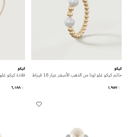
كيكو
كيكو
خاتم كيكو غلو لونا من الذهب الأصفر عيار 18 قيراط
مرصع باللؤلؤ
مرصعة باللؤلؤ
٦٬١٨٨
١٬٩٥٧