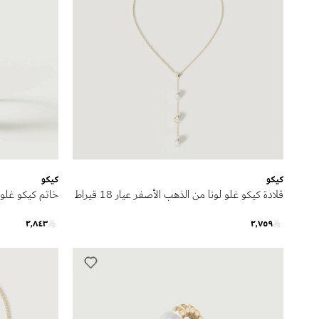
كيكو
كيكو
قلادة كيكو غلو لونا من الذهب الأصفر عيار 18 قيراط
مرصعة باللؤلؤ
مرصع باللؤلؤ
٢٬٨٤٣
٢٬٧٥٩