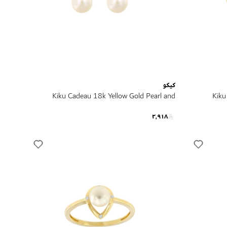
كيكو
Kiku Cadeau 18k Yellow Gold Pearl and
Kiku
Diamond Earrings
٢٬٩١٨