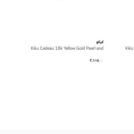
كيكو
Kiku Cadeau 18k Yellow Gold Pearl and
Kiku
Diamond Ring
٢٬١١٤