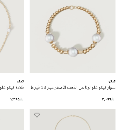
كيكو
كيكو
سوار كيكو غلو لونا من الذهب الأصفر عيار 18 قيراط
مرصع باللؤلؤ
مرصعة باللؤلؤ
٧٬٣٩٥
٢٬٠٩٦