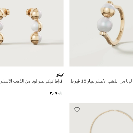
كيكو
خاتم كيكو غلو لونا من الذهب الأصفر عيار 18 قيراط
مرصعة باللؤلؤ
٢٬٠٩٠