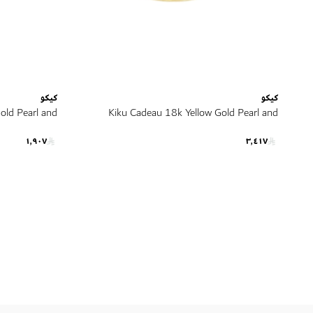
كيكو
كيكو
old Pearl and
Kiku Cadeau 18k Yellow Gold Pearl and
ond Earrings
Diamond Ring
١٬٩٠٧
٣٬٤١٧