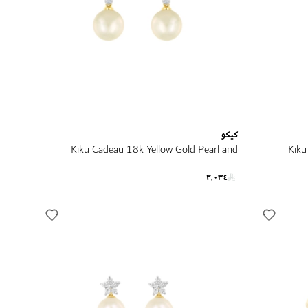
كيكو
Kiku Cadeau 18k Yellow Gold Pearl and
Kiku
Diamond Earrings
٢٬٠٣٤