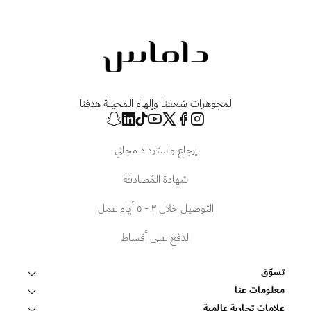
المجوهرات شغفنا وإلهام المخيلة هدفنا.
إرجاع واسترداد مجاني
شهادة المُصادقة
التوصيل خلال ٣ - ٥ أيام عمل
الدفع على أقساط
تسوّق
قلادات وتعليقات
معلومات عنا
عالم داماس
علامات تجارية عالمية